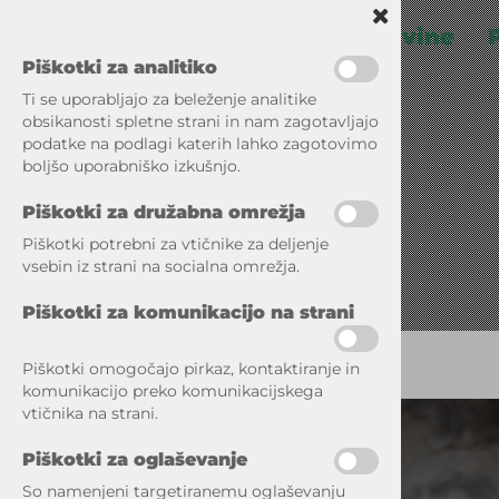
Surovine
Piškotki za analitiko
Ti se uporabljajo za beleženje analitike
obsikanosti spletne strani in nam zagotavljajo
podatke na podlagi katerih lahko zagotovimo
boljšo uporabniško izkušnjo.
Piškotki za družabna omrežja
Piškotki potrebni za vtičnike za deljenje
vsebin iz strani na socialna omrežja.
Piškotki za komunikacijo na strani
Piškotki omogočajo pirkaz, kontaktiranje in
komunikacijo preko komunikacijskega
vtičnika na strani.
Piškotki za oglaševanje
So namenjeni targetiranemu oglaševanju