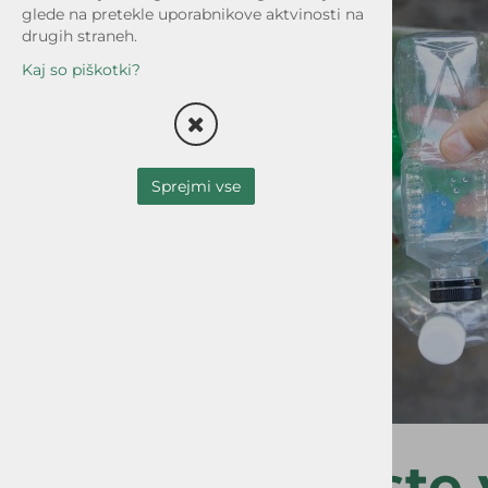
glede na pretekle uporabnikove aktvinosti na
drugih straneh.
Kaj so piškotki?
Sprejmi vse
Plastika - ste