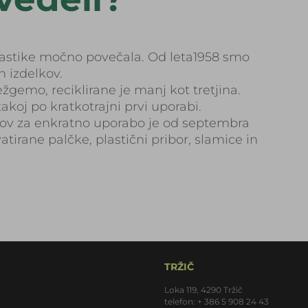
plastike močno povečala. Od leta1958 smo
h izdelkov.
žgemo, reciklirane je manj kot tretjina.
oj po kratkotrajni prvi uporabi.
kov za enkratno uporabo je od septembra
atirane palčke, plastični pribor, slamice in
TRŽIČ
Loka 119, 4290 Tržič
telefon: + 386 5 908 24 43