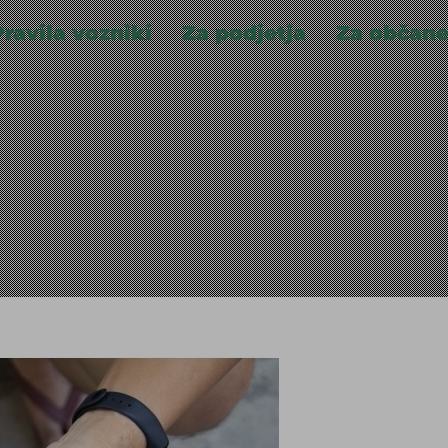
Pravila vozniki
Za podjetja
Za občan