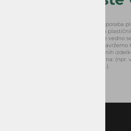
Save
V zadnjih desetletjih se je poraba 
proizvedli 8,3 milijarde ton plastični
V Evropi večino plastike še vedno se
90% plastične embalaže zavržemo tak
Uporaba nekaterih plastičnih izdel
2021 v Sloveniji prepovedana: (npr. v
mešalne palčke za pijačo…).
KOMENDA
Pod hrasti 33, 1218 Komenda
telefon: + 386 5 908 24 43