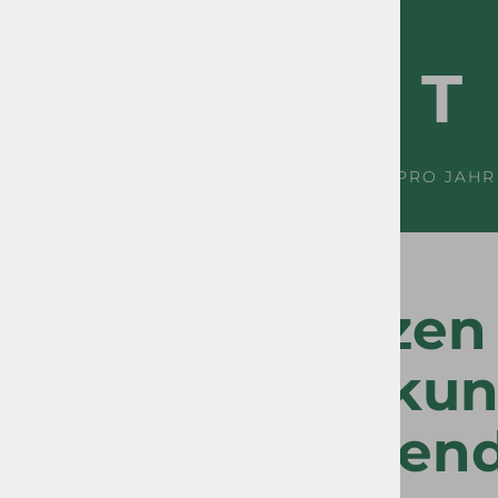
150.000 T
VERARBEITETE MATERIALIEN PRO JAHR
Wir schützen
unsere Sekun
entsprechend