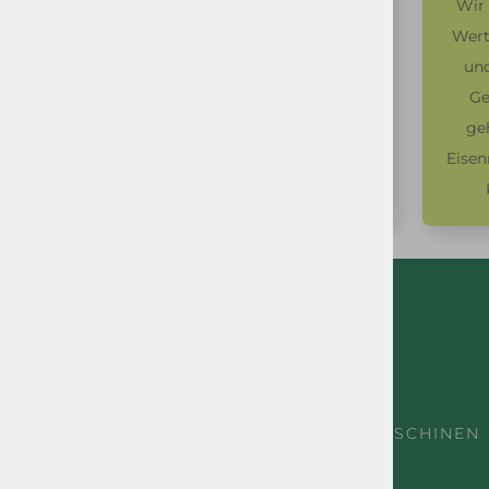
Sammeln und Verwertung
Wir
verschiedener Arten von
Wert
Materialien. Sortieren, Sieben,
und
Schneiden, Mahlen, Zerkleinern,
Ge
Pressen, usw.
ge
Eisen
Mehr erfahren
50
FAHRZEUGE UND ARBEITSMASCHINEN