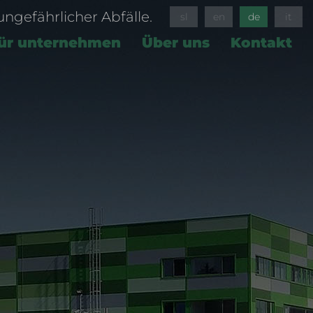
gefährlicher Abfälle.
sl
en
de
it
ür unternehmen
Über uns
Kontakt