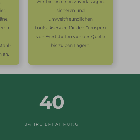
,
Wir bieten einen zuverlässigen,
er,
sicheren und
päne,
umweltfreundlichen
eten
Logistikservice für den Transport
von Wertstoffen von der Quelle
tahl-
bis zu den Lagern.
 an.
40
JAHRE ERFAHRUNG