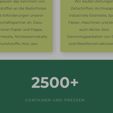
 passen das Sammeln von
Wir kaufen Zeitungen
stoffen an die Bedürfnisse
Zeitschriften, Archivpapi
 Anforderungen unserer
industrielle Eisenteile, S
schäftspartner an. Dazu
Fässer, Maschinen und bi
hören Papier und Pappe,
auch Abriss- bzw.
metalle, Nichteisenmetalle,
Demontagearbeiten von S
Kunststoffe, Holz usw.
und Metallkonstruktionen
2500+
CONTAINER UND PRESSEN